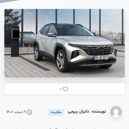
0
نویسنده : دانیال ربیعی
9 اسفند 1402
مقایسه