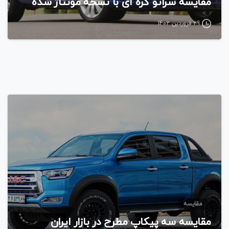
مقایسه سراتو کره ای با نسخه مونتاژ شده
29 فروردین 1402
مقایسه
مقایسه سه پیکاپ مطرح در بازار ایران