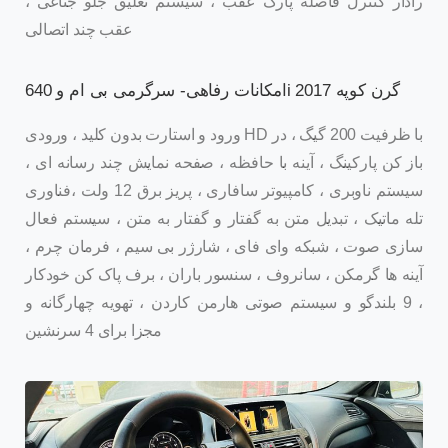
رادار کنترل فاصله پارک عقب ، سیستم تعلیق جلو جناغی ،
عقب چند اتصالی
امکانات رفاهی- سرگرمی بی ام و 640i گرن کوپه 2017
ورود و استارت بدون کلید ، ورودی HD با ظرفیت 200 گیگ ، در
باز کن پارکینگ ، آینه با حافظه ، صفحه نمایش چند رسانه ای ،
سیستم ناوبری ، کامپیوتر سافاری ، پریز برق 12 ولت ،فناوری
تله ماتیک ، تبدیل متن به گفتار و گفتار به متن ، سیستم فعال
سازی صوت ، شبکه وای فای ، شارژر بی سیم ، فرمان چرم ،
آینه ها گرمکن ، سانروف ، سنسور باران ، برف پاک کن خودکار
، 9 بلندگو و سیستم صوتی هارمن کاردن ، تهویه چهارگانه و
مجزا برای 4 سرنشین