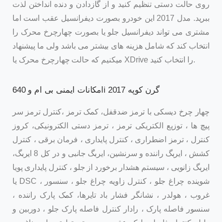
روی حالت دستی تنظیم کنید و از گازدادن و دنده انداختن لذت
ببرید. مدل 2017 این خودرو بصورت دیفرانسیل عقب است اما
مشتری می تواند دیفرانسیل جلو یا بصورت چهارچرخ محرک را
انتخاب کند که شامل هزینه های بیشتر می باشد ولی ما پیشنهاد
میکنیم که حالت چهارچرخ محرک یا XDrive را انتخاب کنید.
امکانات ایمنی بی ام و 640i گرن کوپه 2017
چهار چرخ دیسکی با ترمز ضدقفل، کمک ترمز ،کنترل ترمز سر
پیچ ها ، توزیع الکتریکی ترمز ، ترمز دستی الکترونیکی، کروز
کنترل ، ترمز اضطراری ، کنترل پایداری ، فرمان برقی ، کنترل
کشش ، ایربگ راننده و سرنشین، ایربگ جانبی و در کل 8 ایربگ،
ایربگ زانویی ، سیستم هشدار برخورد از جلو ، کنترل پایداری پویا
یا DSC ، شوینده چراغ جلو ، کنترل زاویه چراغ جلو ، سنسور
غروب ، هولدر ، نشانگر فشار باد تایرها، کمک پارک راننده ،
سنسور فاصله پارک ، رادار کنترل فاصله پارک جلو ، دوربین و