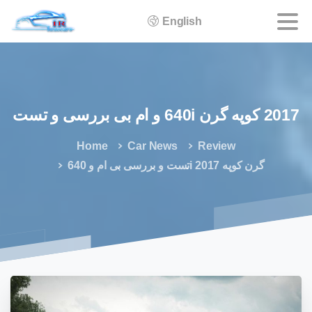
English
2017
کوپه
گرن
640i
و
ام
بی
بررسی
و
تست
Home
Car News
Review
تست و بررسی بی ام و 640i گرن کوپه 2017