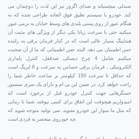
صندلی میچسباند و صدای اگزوز نیز این لذت را دوچندان می
کند. خودرو با سیستم تعلیق فوق العاده طراحی شده که به
هنگام عبور از روی پستی بلندی های وسط خیابان به نرمی عبور
میکنید حتی با سرعت زیاد! یکی دیگر از ویژگی های مثبت آن
هندلینگ بسیار عالی است که در کنار فرمان برقی به راننده
حس اطمینان می دهد. البته حس اطمینانی که ما از آن صحبت
میکنیم شامل 4 چرخ دیسکی ضدقفل، کنترل پایداری
الکترونیکی ، فرمان برقی حساس به سرعت و 8 ایربگ است
که حداقل تا سرعت 150 کیلومتر بر ساعت خاطر شما را
راحت خواهد کرد. در ضمن این بی ام و دارای یک سری سنسور
حسگرهایی جهت کنترل خودرو قبل از برخورد است که
امیدواریم هیچوقت این اتفاق برای کسی نیوفتد. شما تا زمانی
که مثل ما سوار این خودرو نشوید، نمی توانید متوجه شوید که
چه خودروی منحصر به فردی است.
زیبا، جذاب ، طراحی و ارگونومی فوق العاده، موتور کم مصرف