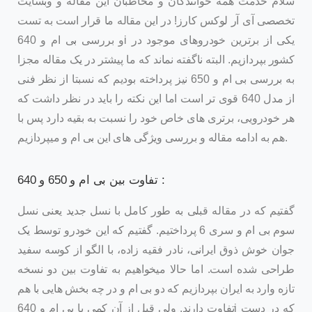
سلام خدمت همه خوانندگان و مخاطبان این مقاله و وبسایت
تخصصی آی آر لوکس کارز! در این مقاله ما قرار است به تست
و بررسی بی ام و 640i یکی از برترین خودروهای موجود در
کشور بپردازیم. البته ناگفته نماند که ما پیشتر در یک مقاله مجزا
به بررسی بی ام و 650 نیز پرداخته بودیم که نسبتا از نظر فنی
از مدل 640 قوی تر است اما این نکته را باید در نظر داشت که
هر خودرویی، برتری های خاص خود را نسبت به بقیه دارد پس با
هم به ادامه مقاله و بررسی ویژگی های این بی ام و میپردازیم.
تفاوت بین بی ام و 650 و 640 :
گفتیم که در مقاله قبلی به طور کامل با نسل جدید یعنی نسل
سوم بی ام و سری 6 پرداختیم. گفتیم که این خودرو توسط یک
جوان خوش ذوق ایرانی، نادر فقیه زاده، با الگو از کوسه سفید
طراحی شده است. اما حالا میخواهیم به تفاوت بین دو نسخه
تازه وارد به ایران بپردازیم که دو بی ام و در چه بخش هایی با هم
تفاوت دارند. ولی قبل از آن کمی با بی ام و 640i که در دست