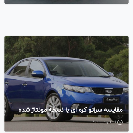
مقایسه
مقایسه سراتو کره ای با نسخه مونتاژ شده
29 فروردین 1402