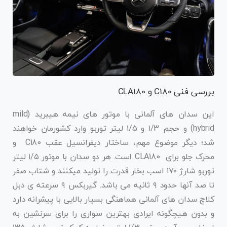
بررسی فنی C180 و CLA180
این سدان های آلمانی با موتور های نیمه هیبرید (mild
hybrid) و حجم ۱/۳ و ۱/۵ لیتر توربو وارد کشورمان خواهند
شد؛ دیگر موضوع مهم، ساختار دیفرانسیل عقب C180 و
محرک جلو برای CLA180 است. هر دو سدان با موتور ۱/۵ لیتر
توربو شارژ ۱۷۰ اسب بخار قدرت را تولید میکنند و شتاب صفر
تا صد آنها حدود ۹ ثانیه می باشد. گیربکس ۹ سرعته ی دبل
کلاچ سدان های آلمانی هماهنگی بسیار بالایی با پیشرانه دارد
و بدون هیچگونه ایرادی بهترین سواری را برای سرنشین به