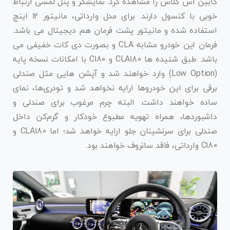
کابین اس کلاس را مشاهده کرد. نمایشگر و پنل لمسی ارتباط
خوبی با کنسول دارند. برای مدل وارداتی، مانیتور ۱۲ اینچ
استفاده شده و مانیتور پشت فرمان هم دیجیتال می باشد.
فرمان این خودرو مشابه CLA و بصورت دی کات خفیفی می
باشد. طبق شنیده ها CLA180 و C180 با امکانات نسخه پایه
(Low Option) وارد خواهند شد و آپشن هایی مثل صندلی
برقی برای این خودروها ارایه نخواهد شد و تودری‌ها، نمای
ساده خواهند داشت. البته چرم مرغوب برای صندلی و
داشبوردها، همراه تهویه مطبوع خودکار و گرم‌کن داخل
صندلی برای سرنشینان جلو ارایه خواهد شد؛ اما CLA180 و
C180 وارداتی، فاقد سانروف خواهند بود.