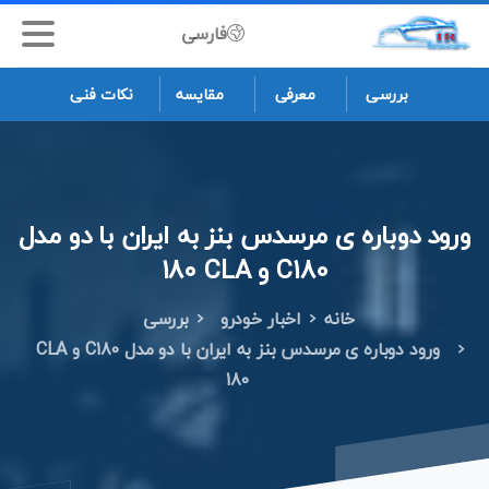
فارسی
بررسی
معرفی
مقایسه
نکات فنی
ورود
دوباره
ی
مرسدس
بنز
به
ایران
با
دو
مدل
C180‌
و
CLA
180
خانه
اخبار خودرو
بررسی
ورود دوباره ی مرسدس بنز به ایران با دو مدل C180‌ و CLA
180