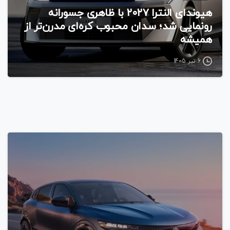
هیوندای النترا ۲۰۲۷ با ظاهری جسورانه
رونمایی شد؛ سدان محبوب کره‌ای مدرن‌تر از
همیشه
6 تیر 1405